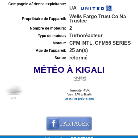
Compagnie aérienne exploitante:
UA
Wells Fargo Trust Co Na
Propriétaire de l'appareil:
Trustee
2
Nombre de moteurs:
Turboréacteur
Type de moteur:
CFM INTL. CFM56 SERIES
Moteur:
25 an(s)
Age de l'appareil:
réformé
Statut:
MÉTÉO À KIGALI
22°C
Humidité: 45%
Vent: NW à 4km/h
72°F
Détail et prévisions