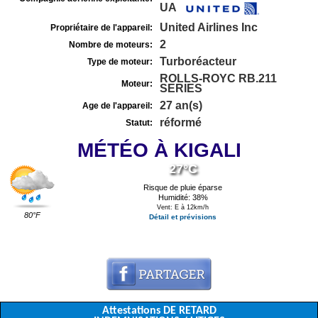
UA
United Airlines Inc
Propriétaire de l'appareil:
2
Nombre de moteurs:
Turboréacteur
Type de moteur:
ROLLS-ROYC RB.211
Moteur:
SERIES
27 an(s)
Age de l'appareil:
réformé
Statut:
MÉTÉO À KIGALI
27°C
Risque de pluie éparse
Humidité: 38%
Vent: E à 12km/h
80°F
Détail et prévisions
Attestations DE RETARD