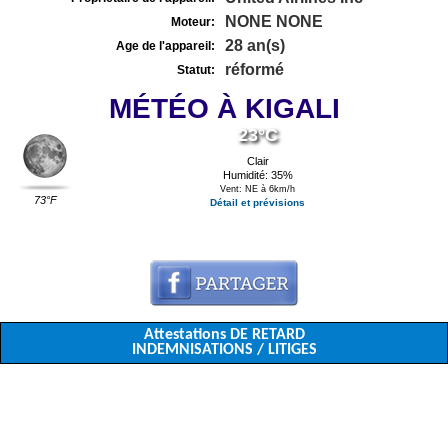
NONE NONE
Moteur:
28 an(s)
Age de l'appareil:
réformé
Statut:
MÉTÉO À KIGALI
23°C
Clair
Humidité: 35%
Vent: NE à 6km/h
73°F
Détail et prévisions
Attestations DE RETARD
INDEMNISATIONS / LITIGES