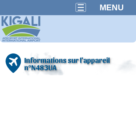
MENU
Informations sur l'appareil
n°N483UA