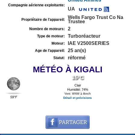
Compagnie aérienne exploitante:
UA
Wells Fargo Trust Co Na
Propriétaire de l'appareil:
Trustee
2
Nombre de moteurs:
Turboréacteur
Type de moteur:
IAE V2500SERIES
Moteur:
25 an(s)
Age de l'appareil:
réformé
Statut:
MÉTÉO À KIGALI
15°C
Clair
Humidité: 74%
Vent: WNW à 4km/h
59°F
Détail et prévisions