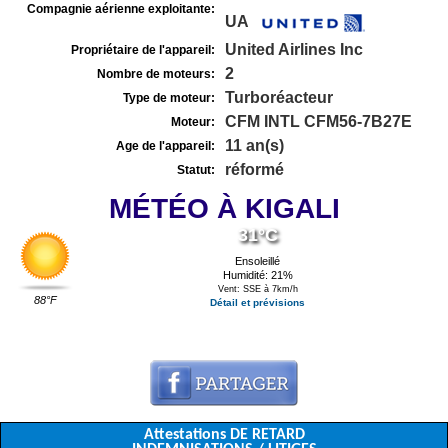
Compagnie aérienne exploitante:
UA
United Airlines Inc
Propriétaire de l'appareil:
2
Nombre de moteurs:
Turboréacteur
Type de moteur:
CFM INTL CFM56-7B27E
Moteur:
11 an(s)
Age de l'appareil:
réformé
Statut:
MÉTÉO À KIGALI
31°C
Ensoleillé
Humidité: 21%
Vent: SSE à 7km/h
88°F
Détail et prévisions
Attestations DE RETARD