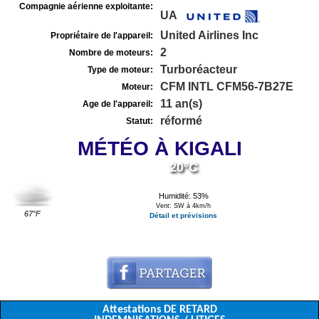
Compagnie aérienne exploitante:
UA
United Airlines Inc
Propriétaire de l'appareil:
2
Nombre de moteurs:
Turboréacteur
Type de moteur:
CFM INTL CFM56-7B27E
Moteur:
11 an(s)
Age de l'appareil:
réformé
Statut:
MÉTÉO À KIGALI
20°C
Humidité: 53%
Vent: SW à 4km/h
67°F
Détail et prévisions
Attestations DE RETARD