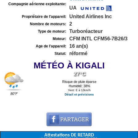
Compagnie aérienne exploitante:
UA
United Airlines Inc
Propriétaire de l'appareil:
2
Nombre de moteurs:
Turboréacteur
Type de moteur:
CFM INTL CFM56-7B26/3
Moteur:
16 an(s)
Age de l'appareil:
réformé
Statut:
MÉTÉO À KIGALI
27°C
Risque de pluie éparse
Humidité: 38%
Vent: E à 12km/h
80°F
Détail et prévisions
Attestations DE RETARD