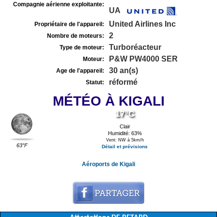
Compagnie aérienne exploitante:
UA
United Airlines Inc
Propriétaire de l'appareil:
2
Nombre de moteurs:
Turboréacteur
Type de moteur:
P&W PW4000 SER
Moteur:
30 an(s)
Age de l'appareil:
réformé
Statut:
MÉTÉO À KIGALI
17°C
Clair
Humidité: 63%
Vent: NW à 5km/h
63°F
Détail et prévisions
Aéroports de Kigali