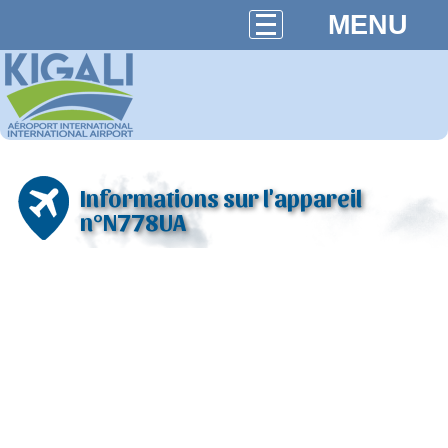
MENU
Informations sur l'appareil
n°N778UA