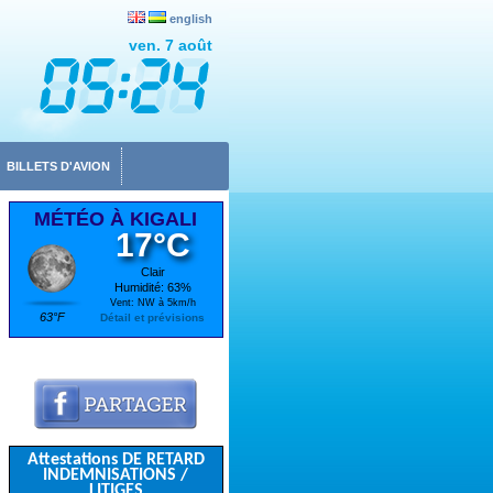
english
ven. 7 août
BILLETS D'AVION
MÉTÉO À KIGALI
17°C
Clair
Humidité: 63%
Vent: NW à 5km/h
63°F
Détail et prévisions
Attestations DE RETARD
INDEMNISATIONS /
LITIGES