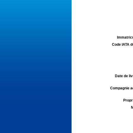
Immatricu
Code IATA d
Date de liv
Compagnie aé
Propri
N