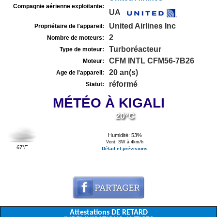
Compagnie aérienne exploitante:
UA
United Airlines Inc
Propriétaire de l'appareil:
2
Nombre de moteurs:
Turboréacteur
Type de moteur:
CFM INTL CFM56-7B26
Moteur:
20 an(s)
Age de l'appareil:
réformé
Statut:
MÉTÉO À KIGALI
20°C
Humidité: 53%
Vent: SW à 4km/h
67°F
Détail et prévisions
Attestations DE RETARD