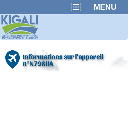
MENU
Informations sur l'appareil
n°N798UA