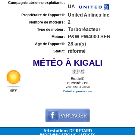
Compagnie aérienne exploitante:
UA
United Airlines Inc
Propriétaire de l'appareil:
2
Nombre de moteurs:
Turboréacteur
Type de moteur:
P&W PW4000 SER
Moteur:
28 an(s)
Age de l'appareil:
réformé
Statut:
MÉTÉO À KIGALI
31°C
Ensoleillé
Humidité: 21%
Vent: SSE à 7km/h
88°F
Détail et prévisions
Attestations DE RETARD