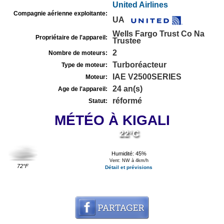
United Airlines
Compagnie aérienne exploitante:
UA
Wells Fargo Trust Co Na
Propriétaire de l'appareil:
Trustee
2
Nombre de moteurs:
Turboréacteur
Type de moteur:
IAE V2500SERIES
Moteur:
24 an(s)
Age de l'appareil:
réformé
Statut:
MÉTÉO À KIGALI
22°C
Humidité: 45%
Vent: NW à 4km/h
72°F
Détail et prévisions