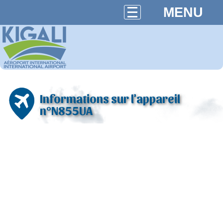
MENU
Informations sur l'appareil
n°N855UA