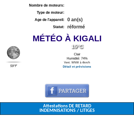
Nombre de moteurs:
Type de moteur:
0 an(s)
Age de l'appareil:
réformé
Statut:
MÉTÉO À KIGALI
15°C
Clair
Humidité: 74%
Vent: WNW à 4km/h
59°F
Détail et prévisions
Attestations DE RETARD
INDEMNISATIONS / LITIGES