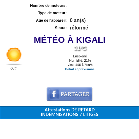
Nombre de moteurs:
Type de moteur:
0 an(s)
Age de l'appareil:
réformé
Statut:
MÉTÉO À KIGALI
31°C
Ensoleillé
Humidité: 21%
Vent: SSE à 7km/h
88°F
Détail et prévisions
Attestations DE RETARD
INDEMNISATIONS / LITIGES