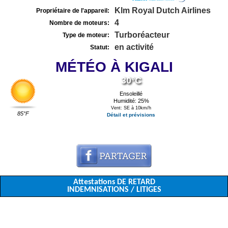
Klm Royal Dutch Airlines
Propriétaire de l'appareil:
4
Nombre de moteurs:
Turboréacteur
Type de moteur:
en activité
Statut:
MÉTÉO À KIGALI
30°C
Ensoleillé
Humidité: 25%
Vent: SE à 10km/h
85°F
Détail et prévisions
Attestations DE RETARD
INDEMNISATIONS / LITIGES