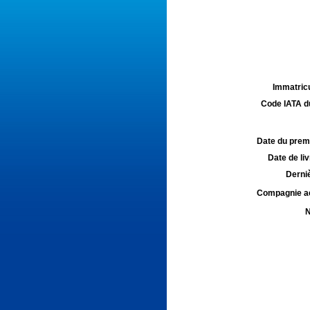
Immatricu
Code IATA d
Date du premie
Date de liv
Derniè
Compagnie aé
N