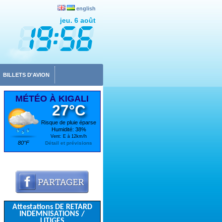
english
jeu. 6 août
BILLETS D'AVION
MÉTÉO À KIGALI
27°C
Risque de pluie éparse
Humidité: 38%
Vent: E à 12km/h
80°F
Détail et prévisions
Attestations DE RETARD
INDEMNISATIONS /
LITIGES