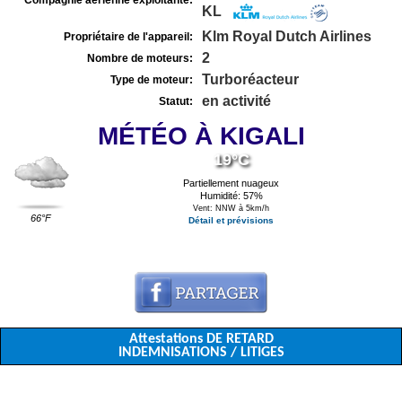
Compagnie aérienne exploitante:
KL
Klm Royal Dutch Airlines
Propriétaire de l'appareil:
2
Nombre de moteurs:
Turboréacteur
Type de moteur:
en activité
Statut:
MÉTÉO À KIGALI
19°C
Partiellement nuageux
Humidité: 57%
Vent: NNW à 5km/h
66°F
Détail et prévisions
Attestations DE RETARD
INDEMNISATIONS / LITIGES