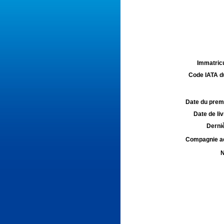
Immatricu
Code IATA d
Date du premie
Date de liv
Derniè
Compagnie aé
N