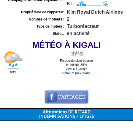
Compagnie aérienne exploitante:
KL
Klm Royal Dutch Airlines
Propriétaire de l'appareil:
2
Nombre de moteurs:
Turboréacteur
Type de moteur:
en activité
Statut:
MÉTÉO À KIGALI
27°C
Risque de pluie éparse
Humidité: 38%
Vent: E à 12km/h
80°F
Détail et prévisions
Attestations DE RETARD
INDEMNISATIONS / LITIGES