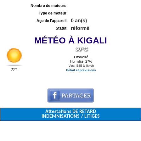
Nombre de moteurs:
Type de moteur:
0 an(s)
Age de l'appareil:
réformé
Statut:
MÉTÉO À KIGALI
30°C
Ensoleillé
Humidité: 27%
Vent: ESE à 4km/h
86°F
Détail et prévisions
Attestations DE RETARD
INDEMNISATIONS / LITIGES