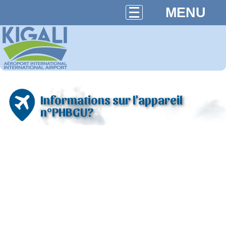
MENU
Informations sur l'appareil
n°PHBGU?