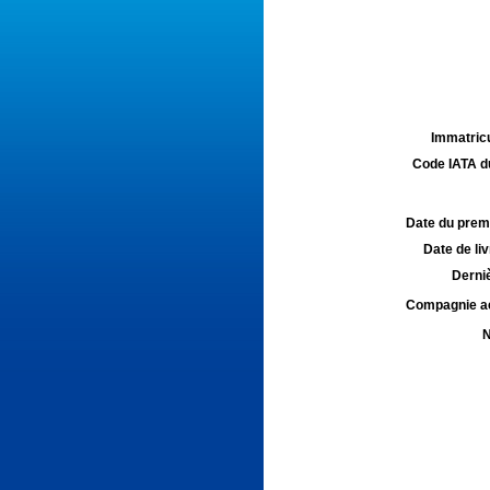
Immatricu
Code IATA d
Date du premie
Date de liv
Derniè
Compagnie aé
N