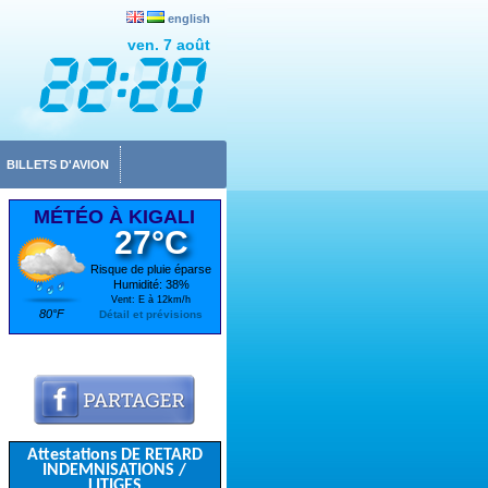
english
ven. 7 août
BILLETS D'AVION
MÉTÉO À KIGALI
27°C
Risque de pluie éparse
Humidité: 38%
Vent: E à 12km/h
80°F
Détail et prévisions
Attestations DE RETARD
INDEMNISATIONS /
LITIGES