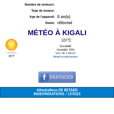
Nombre de moteurs:
Type de moteur:
0 an(s)
Age de l'appareil:
réformé
Statut:
MÉTÉO À KIGALI
30°C
Ensoleillé
Humidité: 25%
Vent: SE à 10km/h
85°F
Détail et prévisions
Attestations DE RETARD
INDEMNISATIONS / LITIGES