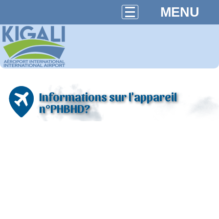
MENU
Informations sur l'appareil
n°PHBHD?