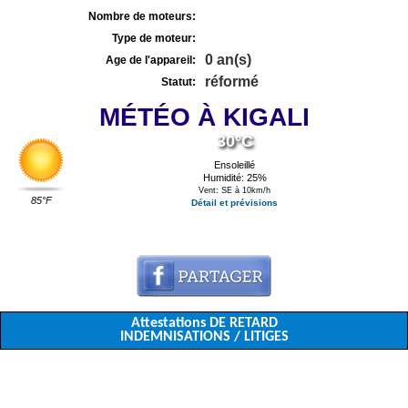
Nombre de moteurs:
Type de moteur:
0 an(s)
Age de l'appareil:
réformé
Statut:
MÉTÉO À KIGALI
30°C
Ensoleillé
Humidité: 25%
Vent: SE à 10km/h
85°F
Détail et prévisions
Attestations DE RETARD
INDEMNISATIONS / LITIGES