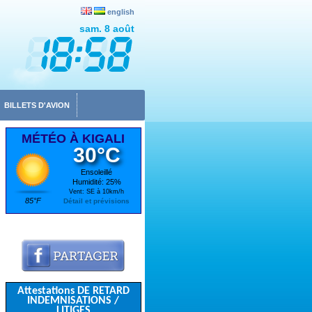
english
sam. 8 août
BILLETS D'AVION
MÉTÉO À KIGALI
30°C
Ensoleillé
Humidité: 25%
Vent: SE à 10km/h
85°F
Détail et prévisions
Attestations DE RETARD
INDEMNISATIONS /
LITIGES