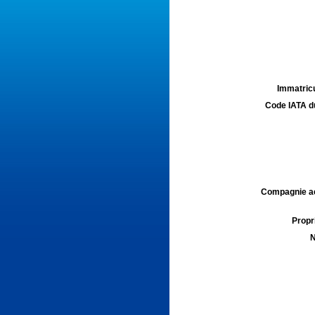
Immatricu
Code IATA d
Compagnie aé
Propri
N