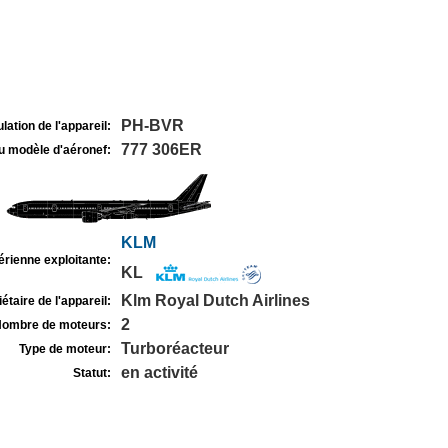
PH-BVR
lation de l'appareil:
777 306ER
u modèle d'aéronef:
KLM
rienne exploitante:
KL
Klm Royal Dutch Airlines
étaire de l'appareil:
2
ombre de moteurs:
Turboréacteur
Type de moteur:
en activité
Statut: