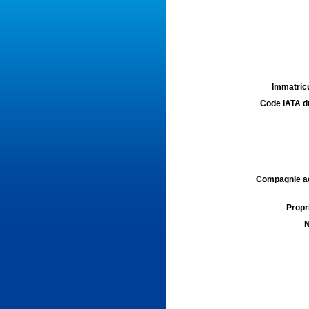
Immatricu
Code IATA d
Compagnie aé
Propri
N