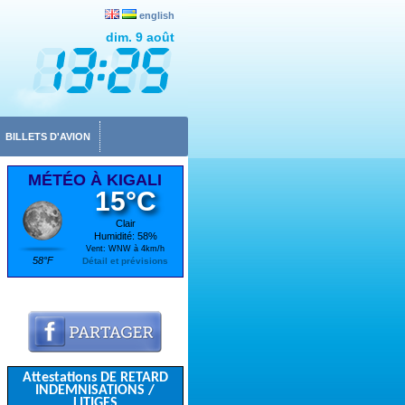
english
dim. 9 août
BILLETS D'AVION
MÉTÉO À KIGALI
15°C
Clair
Humidité: 58%
Vent: WNW à 4km/h
58°F
Détail et prévisions
Attestations DE RETARD
INDEMNISATIONS /
LITIGES