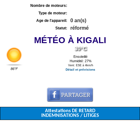
Nombre de moteurs:
Type de moteur:
0 an(s)
Age de l'appareil:
réformé
Statut:
MÉTÉO À KIGALI
30°C
Ensoleillé
Humidité: 27%
Vent: ESE à 4km/h
86°F
Détail et prévisions
Attestations DE RETARD
INDEMNISATIONS / LITIGES