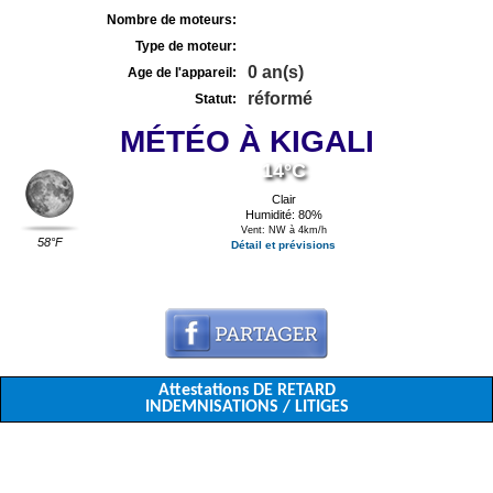
Nombre de moteurs:
Type de moteur:
0 an(s)
Age de l'appareil:
réformé
Statut:
MÉTÉO À KIGALI
14°C
Clair
Humidité: 80%
Vent: NW à 4km/h
58°F
Détail et prévisions
Attestations DE RETARD
INDEMNISATIONS / LITIGES