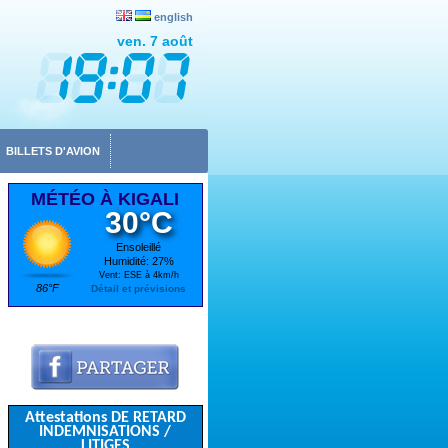
english
ven. 7 août
BILLETS D'AVION
MÉTÉO À KIGALI
30°C
Ensoleillé
Humidité: 27%
Vent: ESE à 4km/h
86°F
Détail et prévisions
Attestations DE RETARD
INDEMNISATIONS /
LITIGES