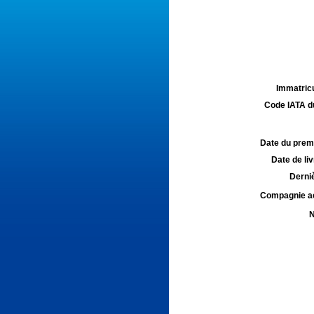
Immatricu
Code IATA d
Date du premie
Date de liv
Derniè
Compagnie aé
N