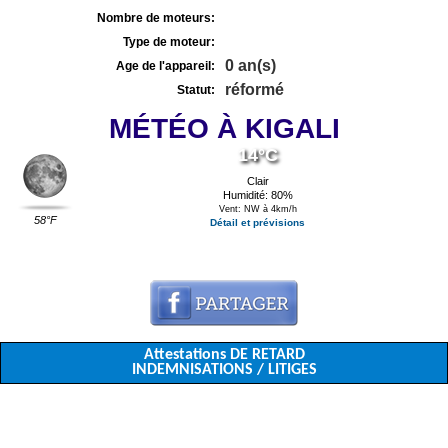
Nombre de moteurs:
Type de moteur:
0 an(s)
Age de l'appareil:
réformé
Statut:
MÉTÉO À KIGALI
14°C
Clair
Humidité: 80%
Vent: NW à 4km/h
58°F
Détail et prévisions
Attestations DE RETARD
INDEMNISATIONS / LITIGES