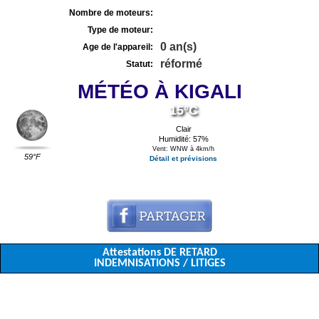
Nombre de moteurs:
Type de moteur:
0 an(s)
Age de l'appareil:
réformé
Statut:
MÉTÉO À KIGALI
15°C
Clair
Humidité: 57%
Vent: WNW à 4km/h
59°F
Détail et prévisions
Attestations DE RETARD
INDEMNISATIONS / LITIGES