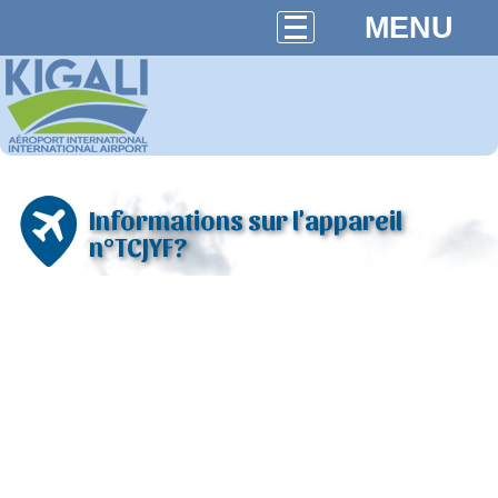
MENU
Informations sur l'appareil
n°TCJYF?