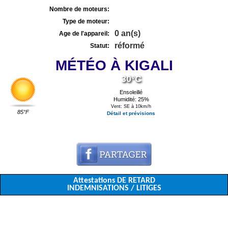
Nombre de moteurs:
Type de moteur:
0 an(s)
Age de l'appareil:
réformé
Statut:
MÉTÉO À KIGALI
30°C
Ensoleillé
Humidité: 25%
Vent: SE à 10km/h
85°F
Détail et prévisions
Attestations DE RETARD
INDEMNISATIONS / LITIGES