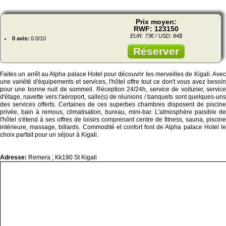
Prix moyen:
RWF: 123150
EUR: 73€ / USD: 84$
0 avis:
0.0/10
Réserver
Faites un arrêt au Alpha palace Hotel pour découvrir les merveilles de Kigali. Avec
une variété d'équipements et services, l'hôtel offre tout ce don't vous avez besoin
pour une bonne nuit de sommeil. Réception 24/24h, service de voiturier, service
d'étage, navette vers l'aéroport, salle(s) de réunions / banquets sont quelques-uns
des services offerts. Certaines de ces superbes chambres disposent de piscine
privée, bain à remous, climatisation, bureau, mini-bar. L'atmosphère paisible de
l'hôtel s'étend à ses offres de loisirs comprenant centre de fitness, sauna, piscine
intérieure, massage, billards. Commodité et confort font de Alpha palace Hotel le
choix parfait pour un séjour à Kigali.
Adresse:
Remera ; Kk190 St Kigali