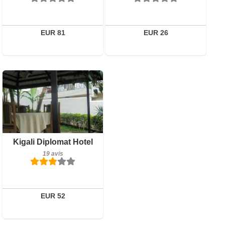
Réserver
Détails
Réserver
EUR 81
EUR 26
Petit-déjeuner inclus
Kigali Diplomat Hotel
19 avis
19 avis
Détails
Réserver
EUR 52