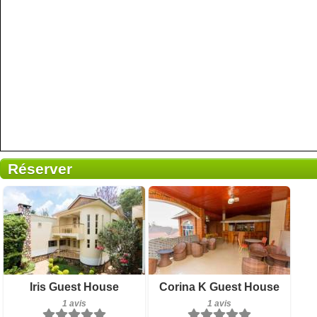
Réserver
1 avis
Petit-déjeuner inclus
Iris Guest House
Corina K Guest House
Détails
1 avis
1 avis
1 avis