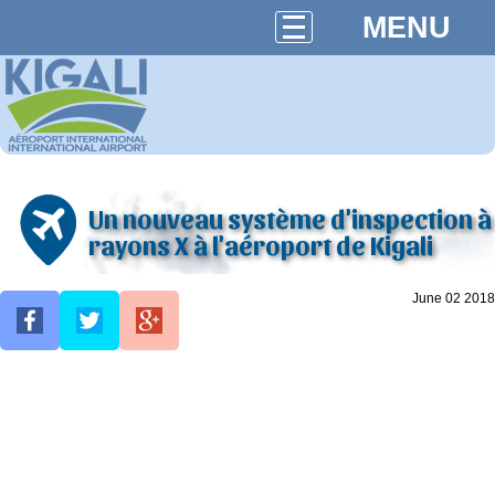
MENU
Un nouveau système d'inspection à
rayons X à l'aéroport de Kigali
June 02 2018