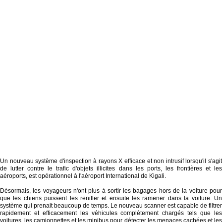
Un nouveau système d'inspection à rayons X efficace et non intrusif lorsqu'il s'agit
de lutter contre le trafic d'objets illicites dans les ports, les frontières et les
aéroports, est opérationnel à l'aéroport International de Kigali.
Désormais, les voyageurs n'ont plus à sortir les bagages hors de la voiture pour
que les chiens puissent les renifler et ensuite les ramener dans la voiture. Un
système qui prenait beaucoup de temps. Le nouveau scanner est capable de filtrer
rapidement et efficacement les véhicules complètement chargés tels que les
voitures, les camionnettes et les minibus pour détecter les menaces cachées et les