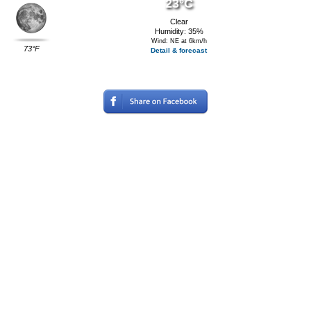
23°C
Clear
Humidity: 35%
Wind: NE at 6km/h
73°F
Detail & forecast