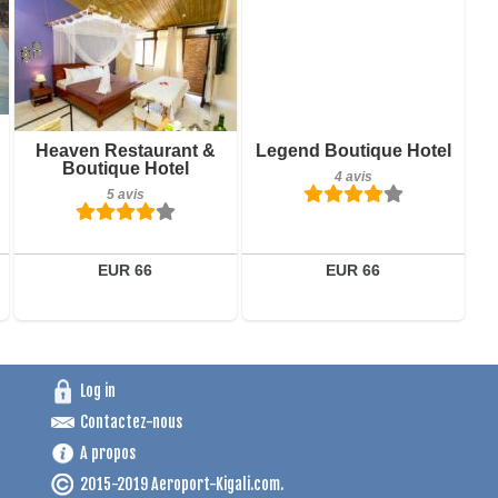
Petit-déjeuner inclus
4 avis
Détails
Petit-déjeuner inclus
Heaven Restaurant &
Legend Boutique Hotel
Boutique Hotel
5 avis
Réserver
4 avis
5 avis
Détails
Réserver
EUR 66
EUR 66
Log in
Contactez-nous
A propos
2015-2019 Aeroport-Kigali.com.