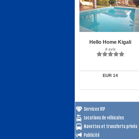
8 avis
Hello Home Kigali
Détails
8 avis
Réserver
EUR 14
Services VIP
Locations de véhicules
Navettes et transferts privés
Publicité