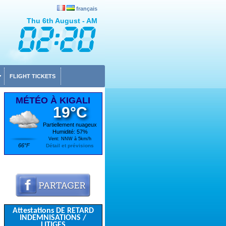
français
Thu 6th August - AM
FLIGHT TICKETS
MÉTÉO À KIGALI
19°C
Partiellement nuageux
Humidité: 57%
Vent: NNW à 5km/h
66°F
Détail et prévisions
Attestations DE RETARD
INDEMNISATIONS /
LITIGES