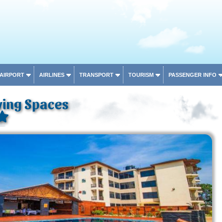
 AIRPORT
AIRLINES
TRANSPORT
TOURISM
PASSENGER INFO
ving Spaces