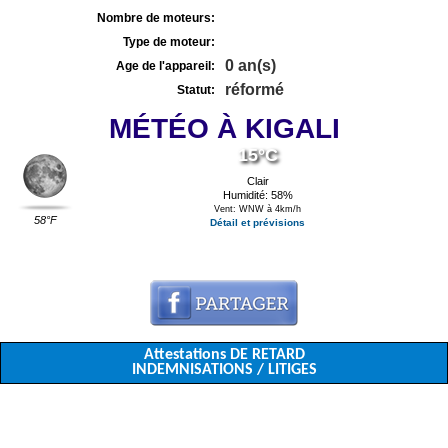
Nombre de moteurs:
Type de moteur:
0 an(s)
Age de l'appareil:
réformé
Statut:
MÉTÉO À KIGALI
15°C
Clair
Humidité: 58%
Vent: WNW à 4km/h
58°F
Détail et prévisions
Attestations DE RETARD
INDEMNISATIONS / LITIGES