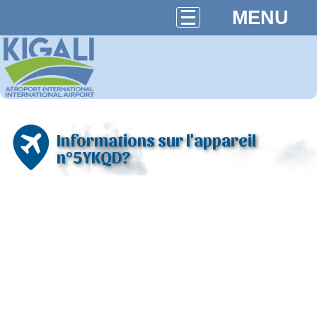
MENU
Informations sur l'appareil
n°5YKQD?