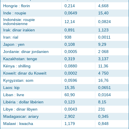
Hongrie : florin
0,214
4,668
Inde : roupie
0,0649
15,40
Indonésie: roupie
12,14
0,0824
indonésienne
Irak: dinar irakien
0,891
1,123
Iran: rial
938
0,0011
Japon : yen
0,108
9,29
Jordanie: dinar jordanien
0,0005
2 068
Kazakhstan: tenge
0,319
3,137
Kénya : shilling
0,0880
11,36
Koweït: dinar du Koweït
0,0002
4 750
Kyrgyzstan: som
0,0596
16,76
Laos: kip
15,35
0,0651
Liban : livre
60,90
0,0164
Libéria : dollar libérien
0,123
8,15
Libye : dinar libyen
0,0043
231
Madagascar: ariary
2,902
0,345
Malawi : kwacha
1,179
0,848