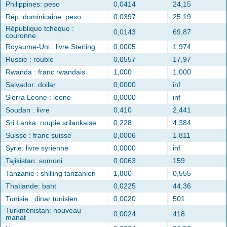
Philippines: peso
0,0414
24,15
Rép. dominicaine: peso
0,0397
25,19
République tchèque :
0,0143
69,87
couronne
Royaume-Uni : livre Sterling
0,0005
1 974
Russie : rouble
0,0557
17,97
Rwanda : franc rwandais
1,000
1,000
Salvador: dollar
0,0000
inf
Sierra Leone : leone
0,0000
inf
Soudan : livre
0,410
2,441
Sri Lanka: roupie srilankaise
0,228
4,384
Suisse : franc suisse
0,0006
1 811
Syrie: livre syrienne
0,0000
inf
Tajikistan: somoni
0,0063
159
Tanzanie : shilling tanzanien
1,800
0,555
Thaïlande: baht
0,0225
44,36
Tunisie : dinar tunisien
0,0020
501
Turkménistan: nouveau
0,0024
418
manat