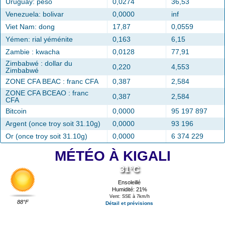
Uruguay: peso
0,0274
36,53
Venezuela: bolivar
0,0000
inf
Viet Nam: dong
17,87
0,0559
Yémen: rial yéménite
0,163
6,15
Zambie : kwacha
0,0128
77,91
Zimbabwé : dollar du
0,220
4,553
Zimbabwé
ZONE CFA BEAC : franc CFA
0,387
2,584
ZONE CFA BCEAO : franc
0,387
2,584
CFA
Bitcoin
0,0000
95 197 897
Argent (once troy soit 31.10g)
0,0000
93 196
Or (once troy soit 31.10g)
0,0000
6 374 229
MÉTÉO À KIGALI
31°C
Ensoleillé
Humidité: 21%
Vent: SSE à 7km/h
88°F
Détail et prévisions