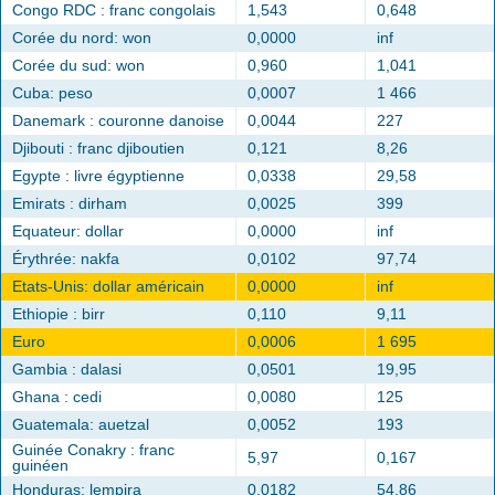
Congo RDC : franc congolais
1,543
0,648
Corée du nord: won
0,0000
inf
Corée du sud: won
0,960
1,041
Cuba: peso
0,0007
1 466
Danemark : couronne danoise
0,0044
227
Djibouti : franc djiboutien
0,121
8,26
Egypte : livre égyptienne
0,0338
29,58
Emirats : dirham
0,0025
399
Equateur: dollar
0,0000
inf
Érythrée: nakfa
0,0102
97,74
Etats-Unis: dollar américain
0,0000
inf
Ethiopie : birr
0,110
9,11
Euro
0,0006
1 695
Gambia : dalasi
0,0501
19,95
Ghana : cedi
0,0080
125
Guatemala: auetzal
0,0052
193
Guinée Conakry : franc
5,97
0,167
guinéen
Honduras: lempira
0,0182
54,86