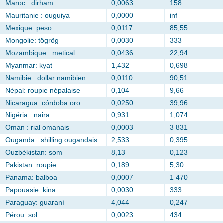
Maroc : dirham
0,0063
158
Mauritanie : ouguiya
0,0000
inf
Mexique: peso
0,0117
85,55
Mongolie: tögrög
0,0030
333
Mozambique : metical
0,0436
22,94
Myanmar: kyat
1,432
0,698
Namibie : dollar namibien
0,0110
90,51
Népal: roupie népalaise
0,104
9,66
Nicaragua: córdoba oro
0,0250
39,96
Nigéria : naira
0,931
1,074
Oman : rial omanais
0,0003
3 831
Ouganda : shilling ougandais
2,533
0,395
Ouzbékistan: som
8,13
0,123
Pakistan: roupie
0,189
5,30
Panama: balboa
0,0007
1 470
Papouasie: kina
0,0030
333
Paraguay: guaraní
4,044
0,247
Pérou: sol
0,0023
434