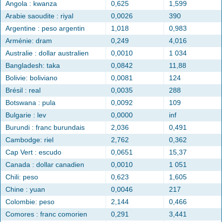
Angola : kwanza
0,625
1,599
Arabie saoudite : riyal
0,0026
390
Argentine : peso argentin
1,018
0,983
Arménie: dram
0,249
4,016
Australie : dollar australien
0,0010
1 034
Bangladesh: taka
0,0842
11,88
Bolivie: boliviano
0,0081
124
Brésil : real
0,0035
288
Botswana : pula
0,0092
109
Bulgarie : lev
0,0000
inf
Burundi : franc burundais
2,036
0,491
Cambodge: riel
2,762
0,362
Cap Vert : escudo
0,0651
15,37
Canada : dollar canadien
0,0010
1 051
Chili: peso
0,623
1,605
Chine : yuan
0,0046
217
Colombie: peso
2,144
0,466
Comores : franc comorien
0,291
3,441