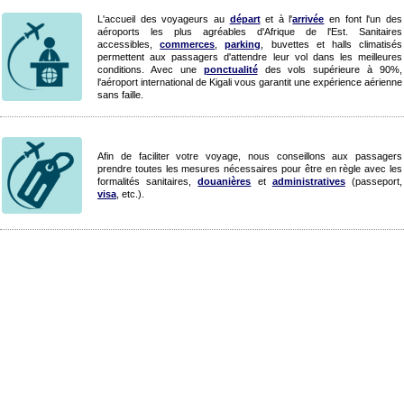
L'accueil des voyageurs au
départ
et à l'
arrivée
en font l'un des
aéroports les plus agréables d'Afrique de l'Est. Sanitaires
accessibles,
commerces
,
parking
, buvettes et halls climatisés
permettent aux passagers d'attendre leur vol dans les meilleures
conditions. Avec une
ponctualité
des vols supérieure à 90%,
l'aéroport international de Kigali vous garantit une expérience aérienne
sans faille.
Afin de faciliter votre voyage, nous conseillons aux passagers
prendre toutes les mesures nécessaires pour être en règle avec les
formalités sanitaires,
douanières
et
administratives
(passeport,
visa
, etc.).