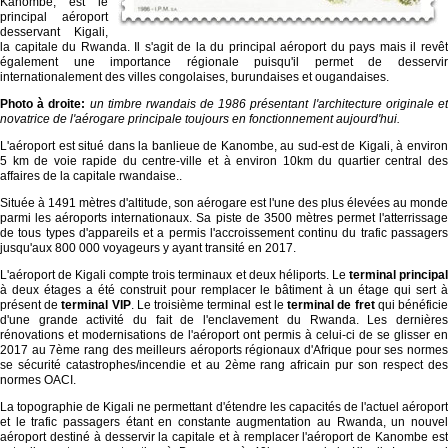
Kanombe, est le
principal aéroport
desservant Kigali,
la capitale du Rwanda. Il s'agit de la du principal aéroport du pays mais il revêt
également une importance régionale puisqu'il permet de desservir
internationalement des villes congolaises, burundaises et ougandaises.
Photo à droite:
un timbre rwandais de 1986 présentant l'architecture originale e
novatrice de l'aérogare principale toujours en fonctionnement aujourd'hui.
L'aéroport est situé dans la banlieue de Kanombe, au sud-est de Kigali, à environ
5 km de voie rapide du centre-ville et à environ 10km du quartier central des
affaires de la capitale rwandaise..
Située à 1491 mètres d'altitude, son aérogare est l'une des plus élevées au monde
parmi les aéroports internationaux. Sa piste de 3500 mètres permet l'atterrissage
de tous types d'appareils et a permis l'accroissement continu du trafic passagers
jusqu'aux 800 000 voyageurs y ayant transité en 2017.
L'aéroport de Kigali compte trois terminaux et deux héliports. Le
terminal principa
à deux étages a été construit pour remplacer le bâtiment à un étage qui sert à
présent de
terminal VIP
. Le troisième terminal est le
terminal de fret
qui bénéfici
d'une grande activité du fait de l'enclavement du Rwanda. Les dernières
rénovations et modernisations de l'aéroport ont permis à celui-ci de se glisser en
2017 au 7ème rang des meilleurs aéroports régionaux d'Afrique pour ses normes
se sécurité catastrophes/incendie et au 2ème rang africain pur son respect des
normes OACI.
La topographie de Kigali ne permettant d'étendre les capacités de l'actuel aéroport
et le trafic passagers étant en constante augmentation au Rwanda, un nouvel
aéroport destiné à desservir la capitale et à remplacer l'aéroport de Kanombe est