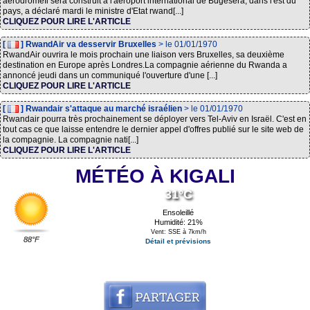
aérodromeIl sera construit à l'aéroport international de Bugesera, dans l'est du
pays, a déclaré mardi le ministre d'Etat rwand[...]
CLIQUEZ POUR LIRE L'ARTICLE
[
] RwandAir va desservir Bruxelles
> le 01/01/1970
RwandAir ouvrira le mois prochain une liaison vers Bruxelles, sa deuxième
destination en Europe après Londres.La compagnie aérienne du Rwanda a
annoncé jeudi dans un communiqué l'ouverture d'une [...]
CLIQUEZ POUR LIRE L'ARTICLE
[
] Rwandair s'attaque au marché israélien
> le 01/01/1970
Rwandair pourra très prochainement se déployer vers Tel-Aviv en Israël. C'est en
tout cas ce que laisse entendre le dernier appel d'offres publié sur le site web de
la compagnie. La compagnie nati[...]
CLIQUEZ POUR LIRE L'ARTICLE
MÉTÉO À KIGALI
31°C
Ensoleillé
Humidité: 21%
Vent: SSE à 7km/h
88°F
Détail et prévisions