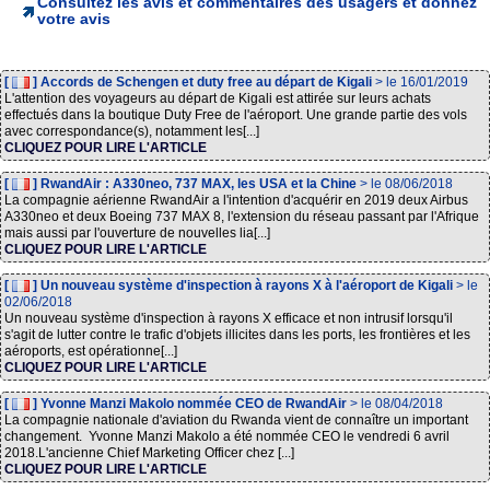
Consultez les avis et commentaires des usagers et donnez
votre avis
[
] Accords de Schengen et duty free au départ de Kigali
> le 16/01/2019
L'attention des voyageurs au départ de Kigali est attirée sur leurs achats
effectués dans la boutique Duty Free de l'aéroport. Une grande partie des vols
avec correspondance(s), notamment les[...]
CLIQUEZ POUR LIRE L'ARTICLE
[
] RwandAir : A330neo, 737 MAX, les USA et la Chine
> le 08/06/2018
La compagnie aérienne RwandAir a l'intention d'acquérir en 2019 deux Airbus
A330neo et deux Boeing 737 MAX 8, l'extension du réseau passant par l'Afrique
mais aussi par l'ouverture de nouvelles lia[...]
CLIQUEZ POUR LIRE L'ARTICLE
[
] Un nouveau système d'inspection à rayons X à l'aéroport de Kigali
> le
02/06/2018
Un nouveau système d'inspection à rayons X efficace et non intrusif lorsqu'il
s'agit de lutter contre le trafic d'objets illicites dans les ports, les frontières et les
aéroports, est opérationne[...]
CLIQUEZ POUR LIRE L'ARTICLE
[
] Yvonne Manzi Makolo nommée CEO de RwandAir
> le 08/04/2018
La compagnie nationale d'aviation du Rwanda vient de connaître un important
changement. Yvonne Manzi Makolo a été nommée CEO le vendredi 6 avril
2018.L'ancienne Chief Marketing Officer chez [...]
CLIQUEZ POUR LIRE L'ARTICLE