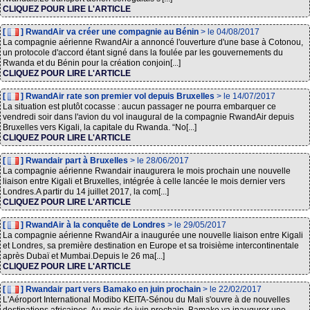
CLIQUEZ POUR LIRE L'ARTICLE
[
] RwandAir va créer une compagnie au Bénin
> le 04/08/2017
La compagnie aérienne RwandAir a annoncé l'ouverture d'une base à Cotonou,
un protocole d'accord étant signé dans la foulée par les gouvernements du
Rwanda et du Bénin pour la création conjoin[...]
CLIQUEZ POUR LIRE L'ARTICLE
[
] RwandAir rate son premier vol depuis Bruxelles
> le 14/07/2017
La situation est plutôt cocasse : aucun passager ne pourra embarquer ce
vendredi soir dans l'avion du vol inaugural de la compagnie RwandAir depuis
Bruxelles vers Kigali, la capitale du Rwanda. “No[...]
CLIQUEZ POUR LIRE L'ARTICLE
[
] Rwandair part à Bruxelles
> le 28/06/2017
La compagnie aérienne Rwandair inaugurera le mois prochain une nouvelle
liaison entre Kigali et Bruxelles, intégrée à celle lancée le mois dernier vers
Londres.A partir du 14 juillet 2017, la com[...]
CLIQUEZ POUR LIRE L'ARTICLE
[
] RwandAir à la conquête de Londres
> le 29/05/2017
La compagnie aérienne RwandAir a inaugurée une nouvelle liaison entre Kigali
et Londres, sa première destination en Europe et sa troisième intercontinentale
après Dubaï et Mumbai.Depuis le 26 ma[...]
CLIQUEZ POUR LIRE L'ARTICLE
[
] Rwandair part vers Bamako en juin prochain
> le 22/02/2017
L'Aéroport International Modibo KEITA-Sénou du Mali s'ouvre à de nouvelles