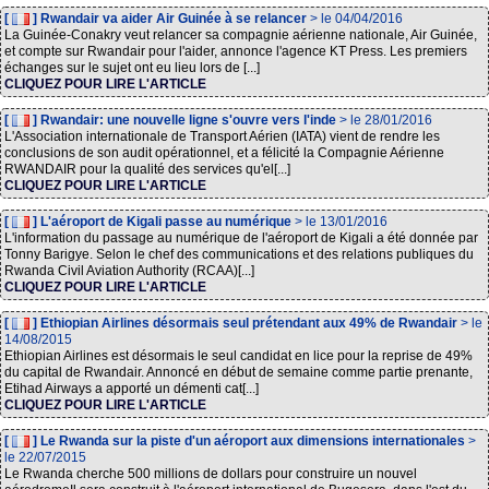
[
] Rwandair va aider Air Guinée à se relancer
> le 04/04/2016
La Guinée-Conakry veut relancer sa compagnie aérienne nationale, Air Guinée,
et compte sur Rwandair pour l'aider, annonce l'agence KT Press. Les premiers
échanges sur le sujet ont eu lieu lors de [...]
CLIQUEZ POUR LIRE L'ARTICLE
[
] Rwandair: une nouvelle ligne s'ouvre vers l'inde
> le 28/01/2016
L'Association internationale de Transport Aérien (IATA) vient de rendre les
conclusions de son audit opérationnel, et a félicité la Compagnie Aérienne
RWANDAIR pour la qualité des services qu'el[...]
CLIQUEZ POUR LIRE L'ARTICLE
[
] L'aéroport de Kigali passe au numérique
> le 13/01/2016
L'information du passage au numérique de l'aéroport de Kigali a été donnée par
Tonny Barigye. Selon le chef des communications et des relations publiques du
Rwanda Civil Aviation Authority (RCAA)[...]
CLIQUEZ POUR LIRE L'ARTICLE
[
] Ethiopian Airlines désormais seul prétendant aux 49% de Rwandair
> le
14/08/2015
Ethiopian Airlines est désormais le seul candidat en lice pour la reprise de 49%
du capital de Rwandair. Annoncé en début de semaine comme partie prenante,
Etihad Airways a apporté un démenti cat[...]
CLIQUEZ POUR LIRE L'ARTICLE
[
] Le Rwanda sur la piste d'un aéroport aux dimensions internationales
>
le 22/07/2015
Le Rwanda cherche 500 millions de dollars pour construire un nouvel