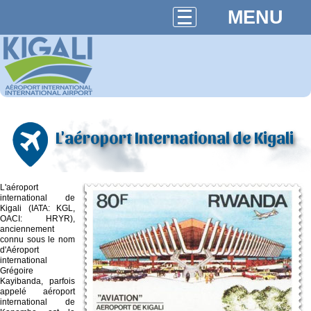
MENU
L'aéroport International de Kigali
L'aéroport
international de
Kigali (IATA: KGL,
OACI: HRYR),
anciennement
connu sous le nom
d'Aéroport
international
Grégoire
Kayibanda, parfois
appelé aéroport
international de