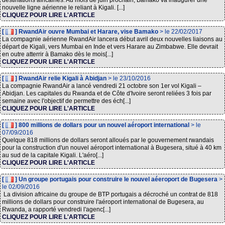
destinations africaines. Au mois de juin prochain, Bamako va inaugurer une
nouvelle ligne aérienne le reliant à Kigali. [...]
CLIQUEZ POUR LIRE L'ARTICLE
[
] RwandAir ouvre Mumbai et Harare, vise Bamako
> le 22/02/2017
La compagnie aérienne RwandAir lancera début avril deux nouvelles liaisons au
départ de Kigali, vers Mumbai en Inde et vers Harare au Zimbabwe. Elle devrait
en outre atterrir à Bamako dès le mois[...]
CLIQUEZ POUR LIRE L'ARTICLE
[
] RwandAir relie Kigali à Abidjan
> le 23/10/2016
La compagnie RwandAir a lancé vendredi 21 octobre son 1er vol Kigali –
Abidjan. Les capitales du Rwanda et de Côte d'Ivoire seront reliées 3 fois par
semaine avec l'objectif de permettre des éch[...]
CLIQUEZ POUR LIRE L'ARTICLE
[
] 800 millions de dollars pour un nouvel aéroport international
> le
07/09/2016
Quelque 818 millions de dollars seront alloués par le gouvernement rwandais
pour la construction d'un nouvel aéroport international à Bugesera, situé à 40 km
au sud de la capitale Kigali. L'aéro[...]
CLIQUEZ POUR LIRE L'ARTICLE
[
] Un groupe portugais pour construire le nouvel aéeroport de Bugesera
>
le 02/09/2016
La division africaine du groupe de BTP portugais a décroché un contrat de 818
millions de dollars pour construire l'aéroport international de Bugesera, au
Rwanda, a rapporté vendredi l'agenc[...]
CLIQUEZ POUR LIRE L'ARTICLE