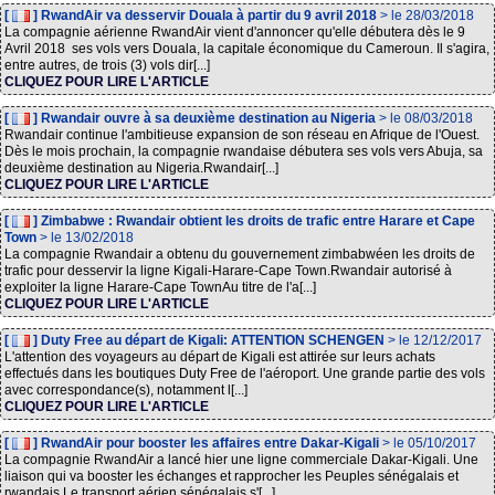
[
] RwandAir va desservir Douala à partir du 9 avril 2018
> le 28/03/2018
La compagnie aérienne RwandAir vient d'annoncer qu'elle débutera dès le 9
Avril 2018 ses vols vers Douala, la capitale économique du Cameroun. Il s'agira,
entre autres, de trois (3) vols dir[...]
CLIQUEZ POUR LIRE L'ARTICLE
[
] Rwandair ouvre à sa deuxième destination au Nigeria
> le 08/03/2018
Rwandair continue l'ambitieuse expansion de son réseau en Afrique de l'Ouest.
Dès le mois prochain, la compagnie rwandaise débutera ses vols vers Abuja, sa
deuxième destination au Nigeria.Rwandair[...]
CLIQUEZ POUR LIRE L'ARTICLE
[
] Zimbabwe : Rwandair obtient les droits de trafic entre Harare et Cape
Town
> le 13/02/2018
La compagnie Rwandair a obtenu du gouvernement zimbabwéen les droits de
trafic pour desservir la ligne Kigali-Harare-Cape Town.Rwandair autorisé à
exploiter la ligne Harare-Cape TownAu titre de l'a[...]
CLIQUEZ POUR LIRE L'ARTICLE
[
] Duty Free au départ de Kigali: ATTENTION SCHENGEN
> le 12/12/2017
L'attention des voyageurs au départ de Kigali est attirée sur leurs achats
effectués dans les boutiques Duty Free de l'aéroport. Une grande partie des vols
avec correspondance(s), notamment l[...]
CLIQUEZ POUR LIRE L'ARTICLE
[
] RwandAir pour booster les affaires entre Dakar-Kigali
> le 05/10/2017
La compagnie RwandAir a lancé hier une ligne commerciale Dakar-Kigali. Une
liaison qui va booster les échanges et rapprocher les Peuples sénégalais et
rwandais.Le transport aérien sénégalais s'[...]