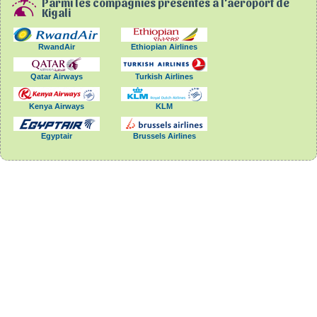
Parmi les compagnies présentes à l'aéroport de
Kigali
RwandAir
Ethiopian Airlines
Qatar Airways
Turkish Airlines
Kenya Airways
KLM
Egyptair
Brussels Airlines