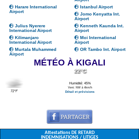
Harare International
Istanbul Airport
Airport
Jomo Kenyatta Int.
Airport
Julius Nyerere
Kenneth Kaunda Int.
International Airport
Airport
Kilimanjaro
Moi International
International Airport
Airport
Murtala Muhammed
OR Tambo Int. Airport
Airport
MÉTÉO À KIGALI
22°C
Humidité: 45%
Vent: NW à 4km/h
72°F
Détail et prévisions
Attestations DE RETARD
INDEMNISATIONS / LITIGES