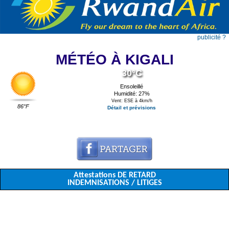
publicité ?
MÉTÉO À KIGALI
30°C
Ensoleillé
Humidité: 27%
Vent: ESE à 4km/h
86°F
Détail et prévisions
Attestations DE RETARD
INDEMNISATIONS / LITIGES