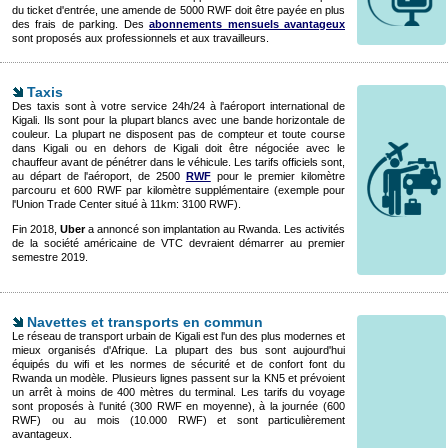
du ticket d'entrée, une amende de 5000 RWF doit être payée en plus
des frais de parking. Des
abonnements mensuels avantageux
sont proposés aux professionnels et aux travailleurs.
Taxis
Des taxis sont à votre service 24h/24 à l'aéroport international de
Kigali. Ils sont pour la plupart blancs avec une bande horizontale de
couleur. La plupart ne disposent pas de compteur et toute course
dans Kigali ou en dehors de Kigali doit être négociée avec le
chauffeur avant de pénétrer dans le véhicule. Les tarifs officiels sont,
au départ de l'aéroport, de 2500
RWF
pour le premier kilomètre
parcouru et 600 RWF par kilomètre supplémentaire (exemple pour
l'Union Trade Center situé à 11km: 3100 RWF).
Fin 2018,
Uber
a annoncé son implantation au Rwanda. Les activités
de la société américaine de VTC devraient démarrer au premier
semestre 2019.
Navettes et transports en commun
Le réseau de transport urbain de Kigali est l'un des plus modernes et
mieux organisés d'Afrique. La plupart des bus sont aujourd'hui
équipés du wifi et les normes de sécurité et de confort font du
Rwanda un modèle. Plusieurs lignes passent sur la KN5 et prévoient
un arrêt à moins de 400 mètres du terminal. Les tarifs du voyage
sont proposés à l'unité (300 RWF en moyenne), à la journée (600
RWF) ou au mois (10.000 RWF) et sont particulièrement
avantageux.