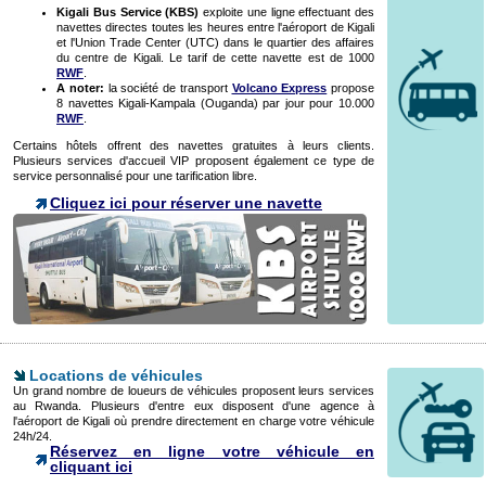
Kigali Bus Service (KBS)
exploite une ligne effectuant des
navettes directes toutes les heures entre l'aéroport de Kigali
et l'Union Trade Center (UTC) dans le quartier des affaires
du centre de Kigali. Le tarif de cette navette est de 1000
RWF
.
A noter:
la société de transport
Volcano Express
propose
8 navettes Kigali-Kampala (Ouganda) par jour pour 10.000
RWF
.
Certains hôtels offrent des navettes gratuites à leurs clients.
Plusieurs services d'accueil VIP proposent également ce type de
service personnalisé pour une tarification libre.
Cliquez ici pour réserver une navette
Locations de véhicules
Un grand nombre de loueurs de véhicules proposent leurs services
au Rwanda. Plusieurs d'entre eux disposent d'une agence à
l'aéroport de Kigali où prendre directement en charge votre véhicule
24h/24.
Réservez en ligne votre véhicule en
cliquant ici