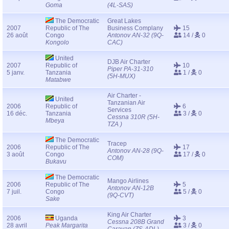
Goma
(4L-SAS)
The Democratic
Great Lakes
2007
Republic of The
Business Complany
15
26 août
Congo
Antonov AN-32 (9Q-
14 /
0
Kongolo
CAC)
United
DJB Air Charter
2007
Republic of
10
Piper PA-31-310
5 janv.
Tanzania
1 /
0
(5H-MUX)
Matabwe
Air Charter -
United
Tanzanian Air
2006
Republic of
6
Services
16 déc.
Tanzania
3 /
0
Cessna 310R (5H-
Mbeya
TZA )
The Democratic
Tracep
2006
Republic of The
17
Antonov AN-28 (9Q-
3 août
Congo
17 /
0
COM)
Bukavu
The Democratic
Mango Airlines
2006
Republic of The
5
Antonov AN-12B
7 juil.
Congo
5 /
0
(9Q-CVT)
Sake
King Air Charter
2006
Uganda
3
Cessna 208B Grand
28 avril
Peak Margarita
3 /
0