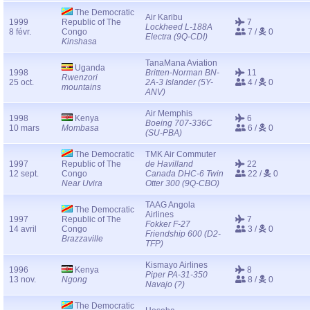
The Democratic
Air Karibu
1999
Republic of The
7
Lockheed L-188A
8 févr.
Congo
7 /
0
Electra (9Q-CDI)
Kinshasa
TanaMana Aviation
Uganda
1998
Britten-Norman BN-
11
Rwenzori
25 oct.
2A-3 Islander (5Y-
4 /
0
mountains
ANV)
Air Memphis
1998
Kenya
6
Boeing 707-336C
10 mars
Mombasa
6 /
0
(SU-PBA)
The Democratic
TMK Air Commuter
1997
Republic of The
de Havilland
22
12 sept.
Congo
Canada DHC-6 Twin
22 /
0
Near Uvira
Otter 300 (9Q-CBO)
TAAG Angola
The Democratic
Airlines
1997
Republic of The
7
Fokker F-27
14 avril
Congo
3 /
0
Friendship 600 (D2-
Brazzaville
TFP)
Kismayo Airlines
1996
Kenya
8
Piper PA-31-350
13 nov.
Ngong
8 /
0
Navajo (?)
The Democratic