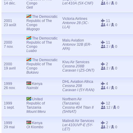
14 déc.
Congo
Let 410A (5X-CNF)
6 /
0
Geti
The Democratic
Victoria Airlines
2001
Republic of The
11
Antonov 28 (3C-
23 août
Congo
4 /
0
LLA)
Mugogo
The Democratic
Malu Aviation
2000
Republic of The
11
Antonov 32B (ER-
7 nov.
Congo
2 /
0
AFA)
Luabo
The Democratic
Kivu Air Services
2000
Republic of The
2
Cessna 208B
19 avril
Congo
2 /
0
Caravan I (ZS-ONT)
Bukavu
DHL Aviation Africa
1999
Kenya
4
Cessna 208
26 nov.
Nairobi
4 /
0
Caravan I (5Y-RAN)
United
Northern Air
1999
Republic of
(Tanzania)
12
1 sept.
Tanzania
Cessna 404 Titan II
12 /
0
Mount Meru
(5HNAT)
Malindi Air Services
1999
Kenya
2
Let 410UVP-E (5Y-
29 mai
Ol Kiombo
2 /
0
LET)