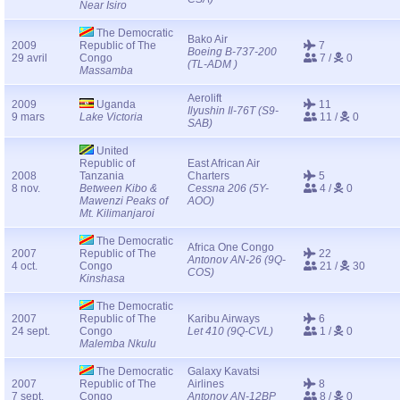
Near Isiro
The Democratic
Bako Air
2009
Republic of The
7
Boeing B-737-200
29 avril
Congo
7 /
0
(TL-ADM )
Massamba
Aerolift
2009
Uganda
11
Ilyushin Il-76T (S9-
9 mars
Lake Victoria
11 /
0
SAB)
United
Republic of
East African Air
2008
Tanzania
Charters
5
8 nov.
Between Kibo &
Cessna 206 (5Y-
4 /
0
Mawenzi Peaks of
AOO)
Mt. Kilimanjaroi
The Democratic
Africa One Congo
2007
Republic of The
22
Antonov AN-26 (9Q-
4 oct.
Congo
21 /
30
COS)
Kinshasa
The Democratic
2007
Republic of The
Karibu Airways
6
24 sept.
Congo
Let 410 (9Q-CVL)
1 /
0
Malemba Nkulu
The Democratic
Galaxy Kavatsi
2007
Republic of The
Airlines
8
7 sept.
Congo
Antonov AN-12BP
8 /
0