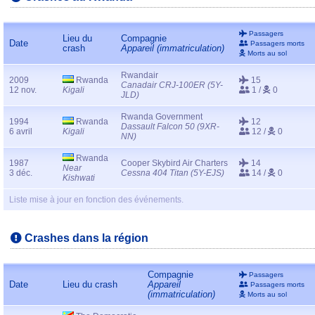
Passagers
Lieu du
Compagnie
Date
Passagers morts
crash
Appareil (immatriculation)
Morts au sol
Rwandair
2009
Rwanda
15
Canadair CRJ-100ER (5Y-
12 nov.
Kigali
1 /
0
JLD)
Rwanda Government
1994
Rwanda
12
Dassault Falcon 50 (9XR-
6 avril
Kigali
12 /
0
NN)
Rwanda
1987
Cooper Skybird Air Charters
14
Near
3 déc.
Cessna 404 Titan (5Y-EJS)
14 /
0
Kishwati
Liste mise à jour en fonction des événements.
Crashes dans la région
Compagnie
Passagers
Date
Lieu du crash
Appareil
Passagers morts
(immatriculation)
Morts au sol