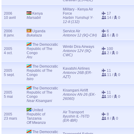
Caravan (ZS-ADL)
Military - Kenya Air
2006
Kenya
Force
17
10 avril
Marsabit
Harbin Yunshuji Y-
14 /
0
12-II (132)
2006
Uganda
Service Air
6
8 janv.
Bukalaza
Antonov 12 (9Q-CIH)
6 /
0
The Democratic
Wimbi Dira Airways
2005
Republic of The
100
Antonov 12V (9Q-
4 oct.
Congo
2 /
0
CWC)
Aru
The Democratic
Kavatshi Airlines
2005
Republic of The
11
Antonov 26B (ER-
5 sept.
Congo
11 /
0
AZT)
Isiro
The Democratic
Kisangani Airlift
2005
Republic of The
11
Antonov AN-26 (EK-
5 mai
Congo
10 /
0
26060)
Near Kisangani
United
Air Transport
2005
Republic of
8
Ilyushin IL-76TD
23 mars
Tanzania
8 /
0
(ER-IBR)
Off Mwanza
The Democratic