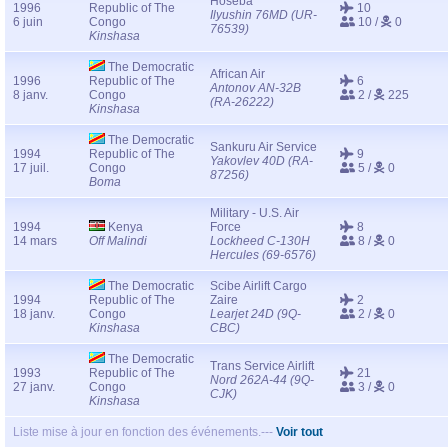
Hoseba
1996
Republic of The
10
Ilyushin 76MD (UR-
6 juin
Congo
10 /
0
76539)
Kinshasa
The Democratic
African Air
1996
Republic of The
6
Antonov AN-32B
8 janv.
Congo
2 /
225
(RA-26222)
Kinshasa
The Democratic
Sankuru Air Service
1994
Republic of The
9
Yakovlev 40D (RA-
17 juil.
Congo
5 /
0
87256)
Boma
Military - U.S. Air
1994
Kenya
Force
8
14 mars
Off Malindi
Lockheed C-130H
8 /
0
Hercules (69-6576)
The Democratic
Scibe Airlift Cargo
1994
Republic of The
Zaire
2
18 janv.
Congo
Learjet 24D (9Q-
2 /
0
Kinshasa
CBC)
The Democratic
Trans Service Airlift
1993
Republic of The
21
Nord 262A-44 (9Q-
27 janv.
Congo
3 /
0
CJK)
Kinshasa
Liste mise à jour en fonction des événements.---
Voir tout