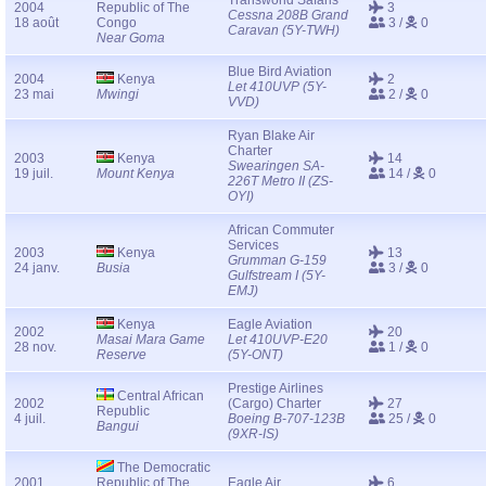
Transworld Safaris
2004
Republic of The
3
Cessna 208B Grand
18 août
Congo
3 /
0
Caravan (5Y-TWH)
Near Goma
Blue Bird Aviation
2004
Kenya
2
Let 410UVP (5Y-
23 mai
Mwingi
2 /
0
VVD)
Ryan Blake Air
Charter
2003
Kenya
14
Swearingen SA-
19 juil.
Mount Kenya
14 /
0
226T Metro II (ZS-
OYI)
African Commuter
Services
2003
Kenya
13
Grumman G-159
24 janv.
Busia
3 /
0
Gulfstream I (5Y-
EMJ)
Kenya
Eagle Aviation
2002
20
Masai Mara Game
Let 410UVP-E20
28 nov.
1 /
0
Reserve
(5Y-ONT)
Prestige Airlines
Central African
2002
(Cargo) Charter
27
Republic
4 juil.
Boeing B-707-123B
25 /
0
Bangui
(9XR-IS)
The Democratic
2001
Republic of The
Eagle Air
6