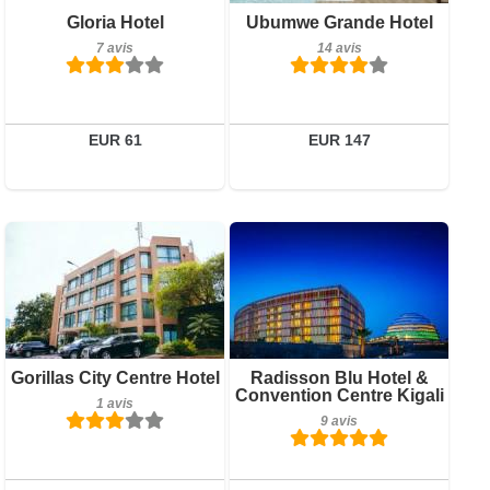
Détails
Petit-déjeuner inclus
Gloria Hotel
Ubumwe Grande Hotel
7 avis
7 avis
14 avis
Réserver
Détails
Réserver
EUR 61
EUR 147
1 avis
Petit-déjeuner inclus
Gorillas City Centre Hotel
Radisson Blu Hotel &
Détails
Convention Centre Kigali
9 avis
1 avis
9 avis
Réserver
Détails