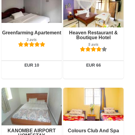
3 avis
Petit-déjeuner inclus
Greenfarming Apartement
Heaven Restaurant &
Détails
Boutique Hotel
5 avis
3 avis
5 avis
Réserver
Détails
Réserver
EUR 10
EUR 66
1 avis
Petit-déjeuner inclus
KANOMBE AIRPORT
Colours Club And Spa
Détails