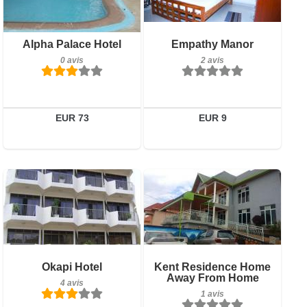
Réserver
Petit-déjeuner inclus
Alpha Palace Hotel
Empathy Manor
2 avis
0 avis
2 avis
Détails
Réserver
EUR 73
EUR 9
Petit-déjeuner inclus
Petit-déjeuner inclus
Okapi Hotel
Kent Residence Home
Away From Home
4 avis
1 avis
4 avis
1 avis