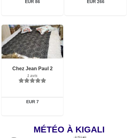
Réserver
EUR 86
EUR 266
1 avis
Chez Jean Paul 2
Détails
1 avis
Réserver
EUR 7
MÉTÉO À KIGALI
15°C