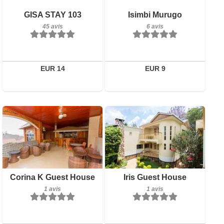
Petit-déjeuner inclus
GISA STAY 103
Isimbi Murugo
Détails
45 avis
45 avis
6 avis
Réserver
Détails
Réserver
EUR 14
EUR 9
1 avis
Petit-déjeuner inclus
Corina K Guest House
Iris Guest House
Détails
1 avis
1 avis
1 avis
Réserver
Détails