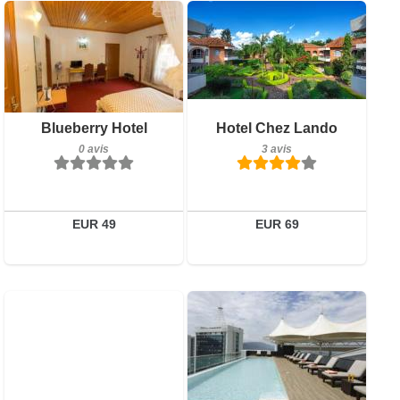
0 avis
Détails
Réserver
Petit-déjeuner inclus
Blueberry Hotel
Hotel Chez Lando
3 avis
0 avis
3 avis
Détails
Réserver
EUR 49
EUR 69
Petit-déjeuner inclus
14 avis