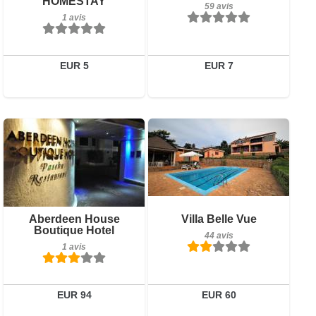
HOMESTAY
59 avis
59 avis
1 avis
Réserver
Détails
Réserver
EUR 5
EUR 7
1 avis
Détails
Réserver
Petit-déjeuner inclus
Aberdeen House
Villa Belle Vue
Boutique Hotel
44 avis
44 avis
1 avis
Détails
Réserver
EUR 94
EUR 60