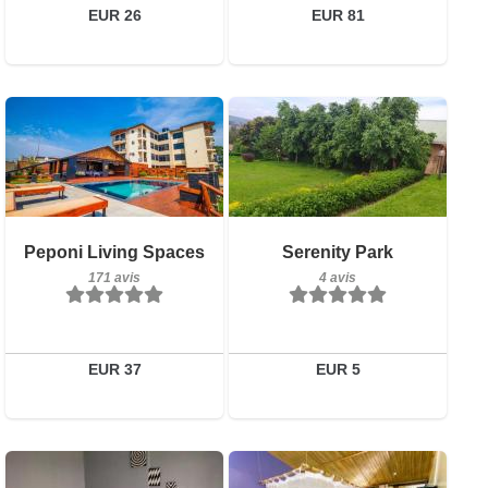
Réserver
EUR 26
EUR 81
171 avis
Petit-déjeuner inclus
Peponi Living Spaces
Serenity Park
Détails
4 avis
171 avis
4 avis
Réserver
Détails
Réserver
EUR 37
EUR 5