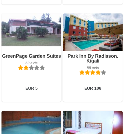
63 avis
Petit-déjeuner inclus
GreenPage Garden Suites
Park Inn By Radisson,
Détails
Kigali
88 avis
63 avis
88 avis
Réserver
Détails
Réserver
EUR 5
EUR 106
0 avis
Détails