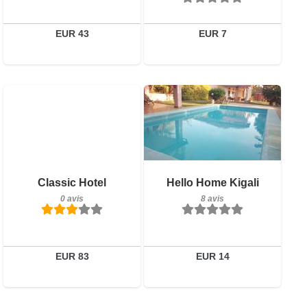
Détails
Détails
Réserver
Réserver
EUR 43
EUR 7
0 avis
Détails
8 avis
Réserver
Classic Hotel
Hello Home Kigali
Détails
0 avis
8 avis
Réserver
EUR 83
EUR 14