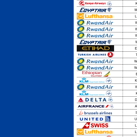
M
L
W
W
W
E
W
W
K
W
D
A
U
L
L