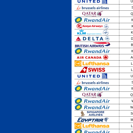
U
Q
W
K
D
B
W
A
L
L
U
W
Q
W
S
M
L
W