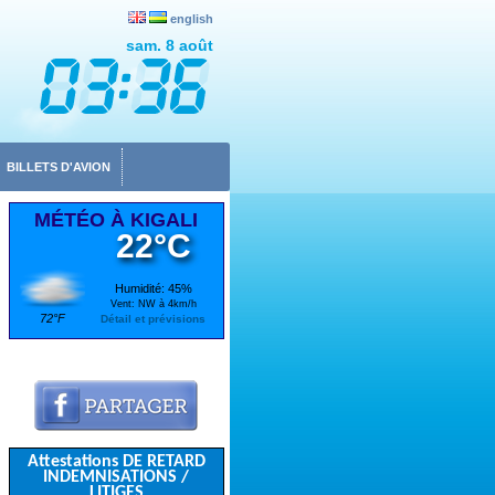
english
sam. 8 août
BILLETS D'AVION
MÉTÉO À KIGALI
22°C
Humidité: 45%
Vent: NW à 4km/h
72°F
Détail et prévisions
Pour faire indemniser vos retards et annulations
Jusqu'à 365 jours après le vol retardé
Attestations DE RETARD
INDEMNISATIONS /
LITIGES