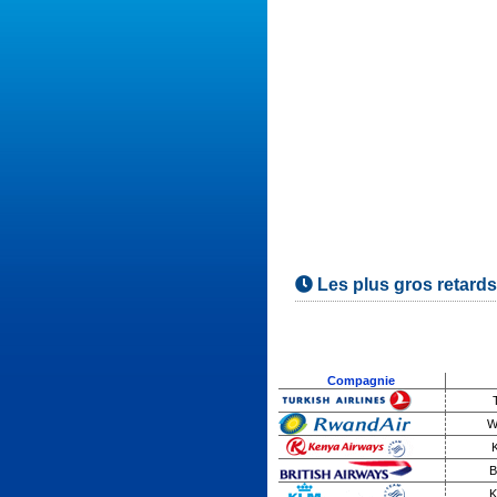
Les plus gros retard
Compagnie
W
B
K