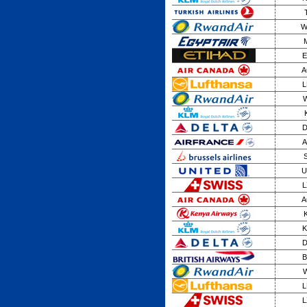
W
E
A
L
W
D
A
U
L
A
K
D
B
W
L
L