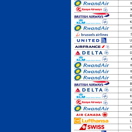
W
B
K
W
U
A
D
W
W
W
B
D
K
W
A
L
L