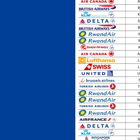
A
B
K
D
B
W
W
A
L
L
U
T
W
W
W
A
D
S