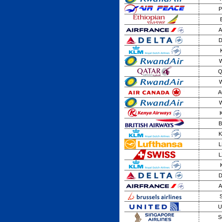
P
A
D
W
Q
W
A
W
B
K
L
L
D
A
U
S