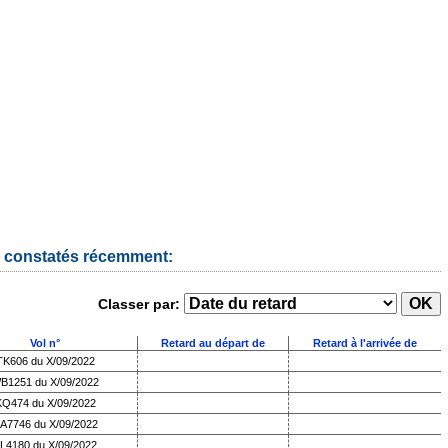
s constatés récemment:
Classer par:
Vol n°
Retard au départ de
Retard à l'arrivée de
TK606 du X/09/2022
B1251 du X/09/2022
KQ474 du X/09/2022
A7746 du X/09/2022
L4180 du X/09/2022