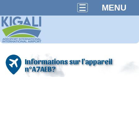
MENU
Informations sur l'appareil
n°A7AEB?