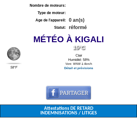
Nombre de moteurs:
Type de moteur:
0 an(s)
Age de l'appareil:
réformé
Statut:
MÉTÉO À KIGALI
15°C
Clair
Humidité: 58%
Vent: WNW à 4km/h
58°F
Détail et prévisions
Attestations DE RETARD
INDEMNISATIONS / LITIGES