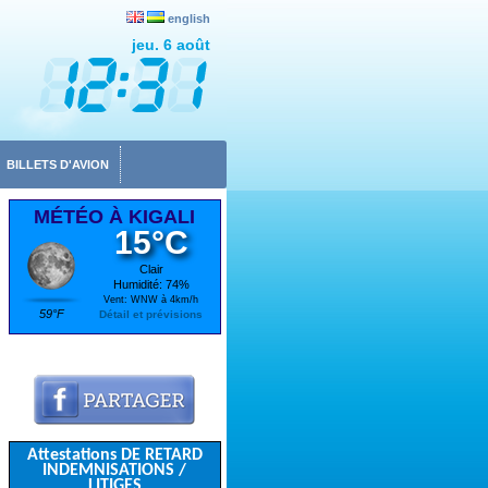
english
jeu. 6 août
BILLETS D'AVION
MÉTÉO À KIGALI
15°C
Clair
Humidité: 74%
Vent: WNW à 4km/h
59°F
Détail et prévisions
Attestations DE RETARD
INDEMNISATIONS /
LITIGES