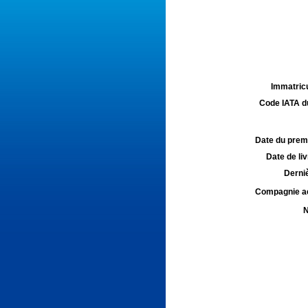
Immatricu
Code IATA d
Date du premie
Date de liv
Derniè
Compagnie aé
N