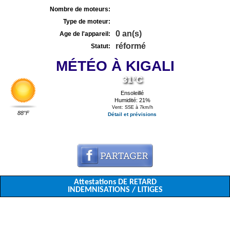
Nombre de moteurs:
Type de moteur:
0 an(s)
Age de l'appareil:
réformé
Statut:
MÉTÉO À KIGALI
31°C
Ensoleillé
Humidité: 21%
Vent: SSE à 7km/h
88°F
Détail et prévisions
Attestations DE RETARD
INDEMNISATIONS / LITIGES