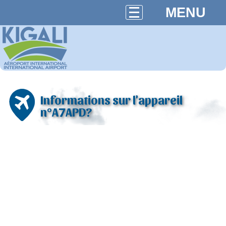
MENU
Informations sur l'appareil
n°A7APD?