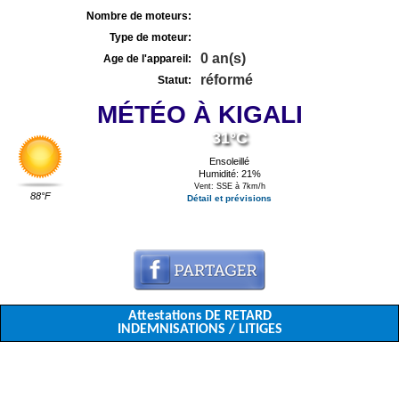
Nombre de moteurs:
Type de moteur:
0 an(s)
Age de l'appareil:
réformé
Statut:
MÉTÉO À KIGALI
31°C
Ensoleillé
Humidité: 21%
Vent: SSE à 7km/h
88°F
Détail et prévisions
Attestations DE RETARD
INDEMNISATIONS / LITIGES