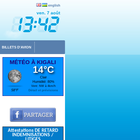
english
ven. 7 août
BILLETS D'AVION
MÉTÉO À KIGALI
14°C
Clair
Humidité: 80%
Vent: NW à 4km/h
58°F
Détail et prévisions
Attestations DE RETARD
INDEMNISATIONS /
LITIGES