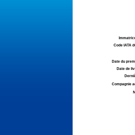
Immatricu
Code IATA d
Date du premie
Date de liv
Derniè
Compagnie aé
N