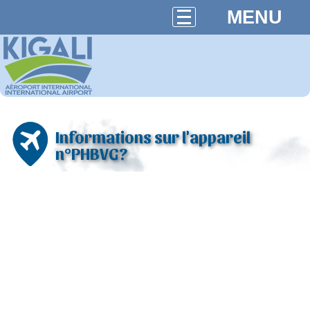
MENU
Informations sur l'appareil
n°PHBVG?