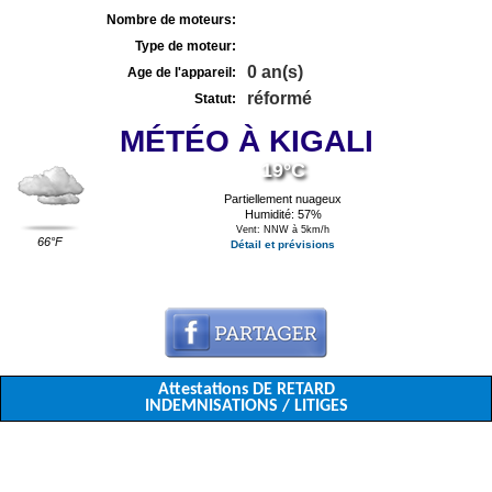
Nombre de moteurs:
Type de moteur:
0 an(s)
Age de l'appareil:
réformé
Statut:
MÉTÉO À KIGALI
19°C
Partiellement nuageux
Humidité: 57%
Vent: NNW à 5km/h
66°F
Détail et prévisions
Attestations DE RETARD
INDEMNISATIONS / LITIGES