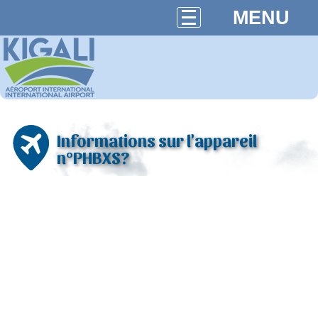
MENU
Informations sur l'appareil
n°PHBXS?