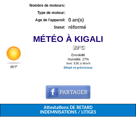
Nombre de moteurs:
Type de moteur:
0 an(s)
Age de l'appareil:
réformé
Statut:
MÉTÉO À KIGALI
30°C
Ensoleillé
Humidité: 27%
Vent: ESE à 4km/h
86°F
Détail et prévisions
Attestations DE RETARD
INDEMNISATIONS / LITIGES